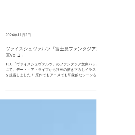
2024年11月2日
ヴァイスシュヴァルツ「富士見ファンタジア文
庫Vol.2」
TCG「ヴァイスシュヴァルツ」のファンタジア文庫パック
にて、デート・ア・ライブから狂三の描き下ろしイラスト
を担当しました！ 原作でもアニメでも印象的なシーンをご
指定頂きました。 何卒よろしくお願いいたします～ ▼公式
サイト...