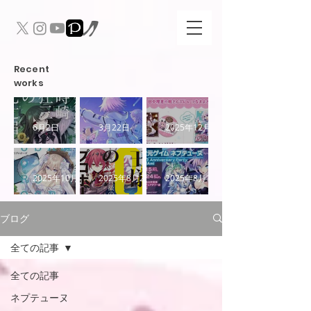
​Recent
works
魔術探
超新時空
冬コミ
6月2日
3月22日
2025年12月20日
偵・時崎
ゲイム
C107参
狂三の死
ネプテ
加情報
王様の
王様のプ
ネプテ
2025年10月25日
2025年8月20日
2025年8月15日
亡届
ューヌ∞
プロポ
ロポー
ューヌ
ブログ
ーズ1st
ズ8 薔薇
15周年
Bride（
の使徒
POPUP
全ての記事
短編集）
全ての記事
ネプテューヌ