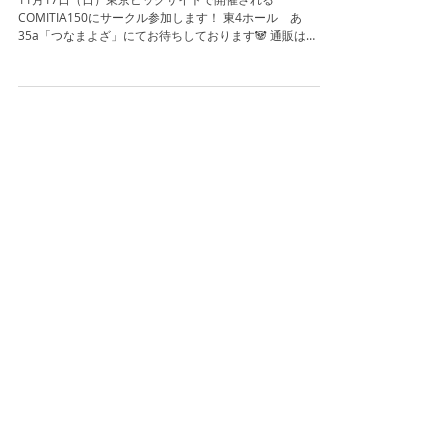
COMITIA150参加情報
11月17日（日）東京ビッグサイトで開催される
COMITIA150にサークル参加します！ 東4ホール あ
35a「つなまよざ」にてお待ちしております🐼 通販は
KADOKAWA Game Linkageの通販サイト「エビテン」 様
で予約受付中です！...