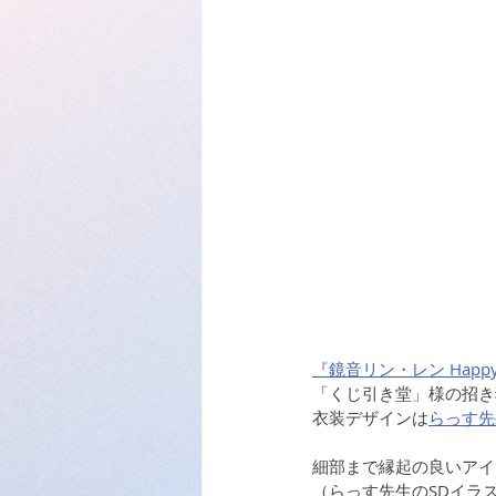
『鏡音リン・レン Happy 14
「くじ引き堂」様の招き
衣装デザインは
らっす先
細部まで縁起の良いアイ
（らっす先生のSDイラ