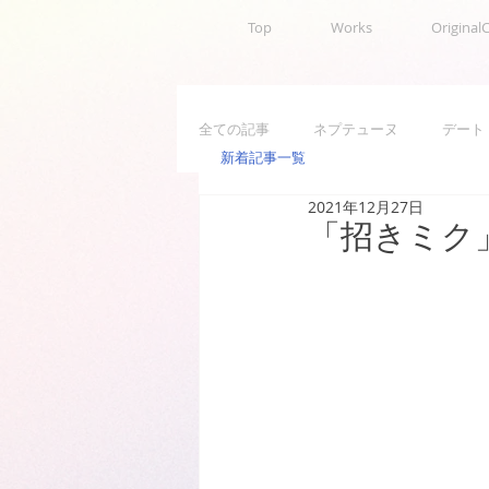
Top
Works
Original
全ての記事
ネプテューヌ
デート
新着記事一覧
2021年12月27日
アニメ
お仕事
イベント
「招きミク