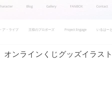
Character
Blog
Gallery
FANBOX
Contact
・ア・ライブ
王様のプロポーズ
Project Engage
いるはー
お知らせ
グッズ通販
」オンラインくじグッズイラス