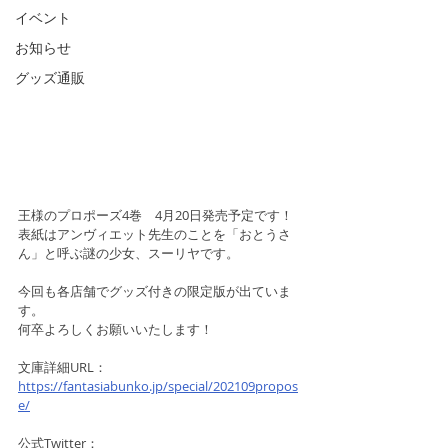
イベント
お知らせ
グッズ通販
王様のプロポーズ4巻　4月20日発売予定です！
表紙はアンヴィエット先生のことを「おとうさ
ん」と呼ぶ謎の少女、スーリヤです。
今回も各店舗でグッズ付きの限定版が出ていま
す。
何卒よろしくお願いいたします！
文庫詳細URL：
https://fantasiabunko.jp/special/202109propos
e/
公式Twitter：