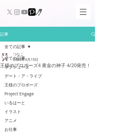
記事
全ての記事
つなこ
全ての記事
2023年4月19日
王様のプロポーズ4 黄金の神子 4/20発売！
ネプテューヌ
デート・ア・ライブ
王様のプロポーズ
Project Engage
いるはーと
イラスト
アニメ
お仕事