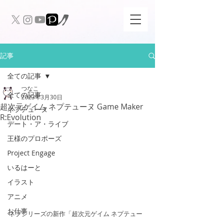
記事
全ての記事
つなこ
全ての記事
2023年3月30日
超次元ゲイム ネプテューヌ Game Maker
ネプテューヌ
R:Evolution
デート・ア・ライブ
王様のプロポーズ
Project Engage
いるはーと
イラスト
アニメ
お仕事
ネプシリーズの新作「超次元ゲイム ネプテュー