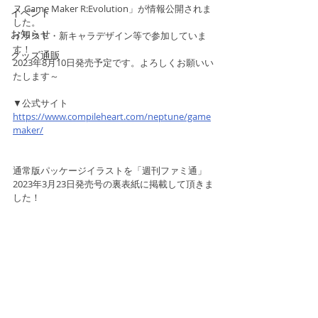
ヌ Game Maker R:Evolution」が情報公開されま
イベント
した。
お知らせ
イラスト・新キャラデザイン等で参加していま
す！
グッズ通販
2023年8月10日発売予定です。よろしくお願いい
たします～
▼公式サイト
https://www.compileheart.com/neptune/game
maker/
通常版パッケージイラストを「週刊ファミ通」
2023年3月23日発売号の裏表紙に掲載して頂きま
した！